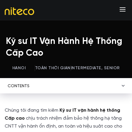
Kỹ sư IT Vận Hành Hệ Thống
Cấp Cao
HANOI
TOÀN THỜI GIAN
INTERMEDIATE, SENIOR
CONTENTS
Chúng tôi đang tìm kiếm
Kỹ sư IT vận hành hệ thống
chịu trách nhiệm đảm bảo hệ thống hạ tầng
Cấp cao
CNTT vận hành ổn định, an toàn và hiệu suất cao cho