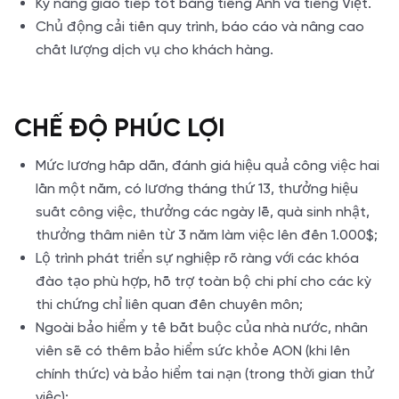
Kỹ năng giao tiếp tốt bằng tiếng Anh và tiếng Việt.
Chủ động cải tiến quy trình, báo cáo và nâng cao
chất lượng dịch vụ cho khách hàng.
CHẾ ĐỘ PHÚC LỢI
Mức lương hấp dẫn, đánh giá hiệu quả công việc hai
lần một năm, có lương tháng thứ 13, thưởng hiệu
suất công việc, thưởng các ngày lễ, quà sinh nhật,
thưởng thâm niên từ 3 năm làm việc lên đến 1.000$;
Lộ trình phát triển sự nghiệp rõ ràng với các khóa
đào tạo phù hợp, hỗ trợ toàn bộ chi phí cho các kỳ
thi chứng chỉ liên quan đến chuyên môn;
Ngoài bảo hiểm y tế bắt buộc của nhà nước, nhân
viên sẽ có thêm bảo hiểm sức khỏe AON (khi lên
chính thức) và bảo hiểm tai nạn (trong thời gian thử
việc);