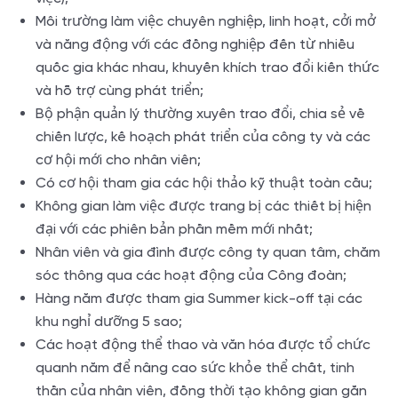
Môi trường làm việc chuyên nghiệp, linh hoạt, cởi mở
và năng động với các đồng nghiệp đến từ nhiều
quốc gia khác nhau, khuyến khích trao đổi kiến thức
và hỗ trợ cùng phát triển;
Bộ phận quản lý thường xuyên trao đổi, chia sẻ về
chiến lược, kế hoạch phát triển của công ty và các
cơ hội mới cho nhân viên;
Có cơ hội tham gia các hội thảo kỹ thuật toàn cầu;
Không gian làm việc được trang bị các thiết bị hiện
đại với các phiên bản phần mềm mới nhất;
Nhân viên và gia đình được công ty quan tâm, chăm
sóc thông qua các hoạt động của Công đoàn;
Hàng năm được tham gia Summer kick-off tại các
khu nghỉ dưỡng 5 sao;
Các hoạt động thể thao và văn hóa được tổ chức
quanh năm để nâng cao sức khỏe thể chất, tinh
thần của nhân viên, đồng thời tạo không gian gắn