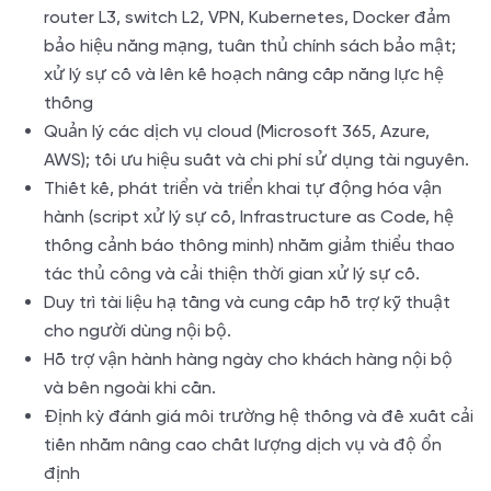
router L3, switch L2, VPN, Kubernetes, Docker đảm
bảo hiệu năng mạng, tuân thủ chính sách bảo mật;
xử lý sự cố và lên kế hoạch nâng cấp năng lực hệ
thống
Quản lý các dịch vụ cloud (Microsoft 365, Azure,
AWS); tối ưu hiệu suất và chi phí sử dụng tài nguyên.
Thiết kế, phát triển và triển khai tự động hóa vận
hành (script xử lý sự cố, Infrastructure as Code, hệ
thống cảnh báo thông minh) nhằm giảm thiểu thao
tác thủ công và cải thiện thời gian xử lý sự cố.
Duy trì tài liệu hạ tầng và cung cấp hỗ trợ kỹ thuật
cho người dùng nội bộ.
Hỗ trợ vận hành hàng ngày cho khách hàng nội bộ
và bên ngoài khi cần.
Định kỳ đánh giá môi trường hệ thống và đề xuất cải
tiến nhằm nâng cao chất lượng dịch vụ và độ ổn
định