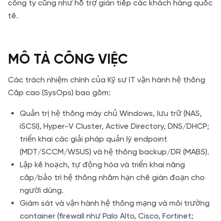
công ty cũng như hỗ trợ gián tiếp các khách hàng quốc
tế.
MÔ TẢ CÔNG VIỆC
Các trách nhiệm chính của Kỹ sư IT vận hành hệ thống
Cấp cao (SysOps) bao gồm:
Quản trị hệ thống máy chủ Windows, lưu trữ (NAS,
iSCSI), Hyper-V Cluster, Active Directory, DNS/DHCP;
triển khai các giải pháp quản lý endpoint
(MDT/SCCM/WSUS) và hệ thống backup/DR (MABS).
Lập kế hoạch, tự động hóa và triển khai nâng
cấp/bảo trì hệ thống nhằm hạn chế gián đoạn cho
người dùng.
Giám sát và vận hành hệ thống mạng và môi trường
container (firewall như Palo Alto, Cisco, Fortinet;